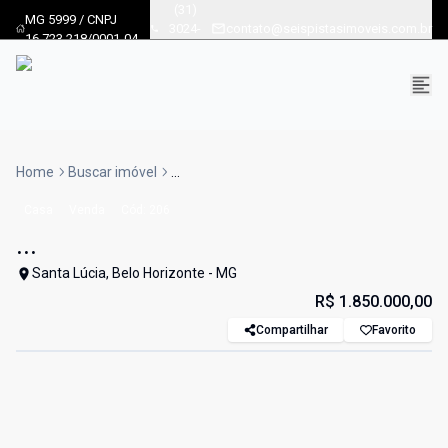
(31)
MG 5999 / CNPJ
3024-
contato@seispistasimoveis.com.br
16.723.218/0001-04
8686
Home
Buscar imóvel
...
Casa
Venda
Cód:
206
...
Santa Lúcia, Belo Horizonte - MG
R$ 1.850.000,00
Compartilhar
Favorito