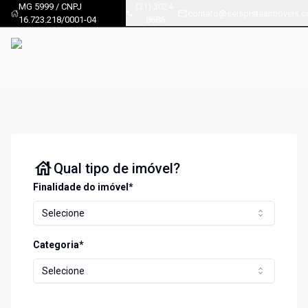
MG 5999 / CNPJ
(31) 3024-
contato@seispistasimoveis.c
16.723.218/0001-04
8686
Qual tipo de imóvel?
Finalidade do imóvel*
Selecione
Categoria*
Selecione