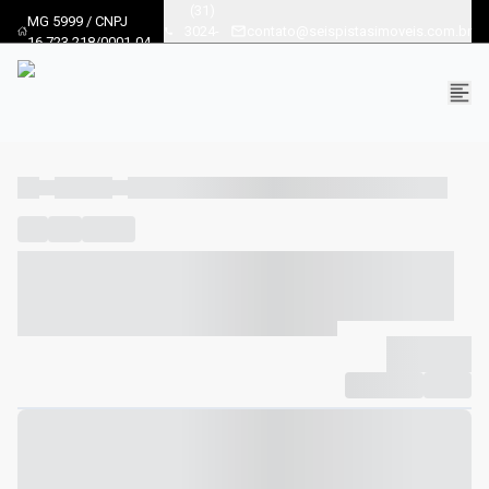
(31)
MG 5999 / CNPJ
3024-
contato@seispistasimoveis.com.br
16.723.218/0001-04
8686
----
----- -----
----- ----- -- ------ ---- ---- -- ----- ----- ----- --- ------
----
-----
---- ------
----- ----- -- ------ ---- ---- -- ----- ----- -----
--- ------
----- ----- -- ------ ---- ---- -- ----- ----- ----- --- ------
-------------
Compartilhar
Favorito