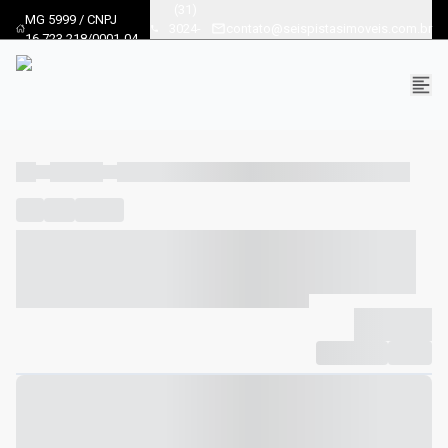
(31)
MG 5999 / CNPJ
3024-
contato@seispistasimoveis.com.br
16.723.218/0001-04
8686
----
----- -----
----- ----- -- ------ ---- ---- -- ----- ----- ----- --- ------
----
-----
---- ------
----- ----- -- ------ ---- ---- -- ----- ----- -----
--- ------
----- ----- -- ------ ---- ---- -- ----- ----- ----- --- ------
-------------
Compartilhar
Favorito