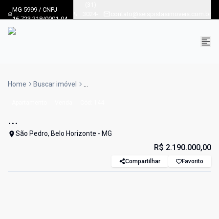
(31)
MG 5999 / CNPJ
3024-
contato@seispistasimoveis.com.br
16.723.218/0001-04
8686
Home
Buscar imóvel
...
Apartamento
Venda
Cód:
144
...
São Pedro, Belo Horizonte - MG
R$ 2.190.000,00
Compartilhar
Favorito